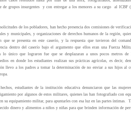
unos casos retenidos hasta por más de una hora, fotografiados, amenazados
te de grupos insurgentes y con entregar a los menores a su cargo al ICBF (
 solicitudes de los pobladores, han hecho presencia dos comisiones de verificac
ales y municipales, y organizaciones de derechos humanos de la región, quien
ón que se presenta en este caserío, y la respuesta que tuvieron del comand
sencia dentro del caserío bajo el argumento que ellos eran una Fuerza Milit
a lo único que lograron fue que se desplazaran a unos pocos metros de la
dios en donde los estudiantes realizan sus prácticas agrícolas, es decir, de
ión llevo a los padres a tomar la determinación de no enviar a sus hijos al c
tropa.
echos, estudiantes de la institución educativa denunciaron que las mujere
igamiento por algunos de estos militares, quienes las han fotografiado con equi
 en su equipamiento militar, para apuntarles con esa luz en las partes íntimas.
recido dinero y alimentos a niños y niñas para que brinden información de pe