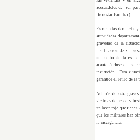
sus viviendas y en alg
acusándoles de ser par
Bienestar Familiar).
Frente a las denuncias y
autoridades departament
gravedad de la situaci
justificación de su pre
ocupación de la escuel
acantonándose en los pre
institución. Esta situac
garantice el retiro de la 
Además de esto graves h
víctimas de acoso y host
un laser rojo que tienen
que los militares han of
la insurgencia.