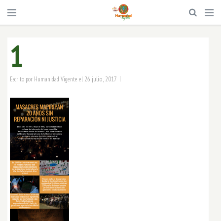
1
|
26 julio, 2017
Escrito por
Humanidad Vigente
el