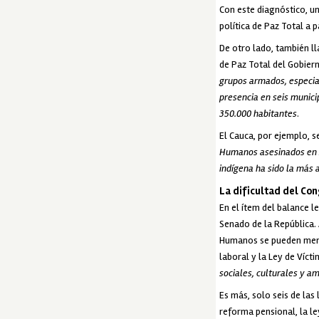
Con este diagnóstico, un
política de Paz Total a p
De otro lado, también ll
de Paz Total del Gobiern
grupos armados, especial
presencia en seis munic
350.000 habitantes
.
El Cauca, por ejemplo, s
Humanos asesinados en 20
indígena ha sido la más 
La dificultad del Co
En el ítem del balance l
Senado de la República. 
Humanos se pueden menci
laboral y la Ley de Víct
sociales, culturales y a
Es más, solo seis de las
reforma pensional, la le