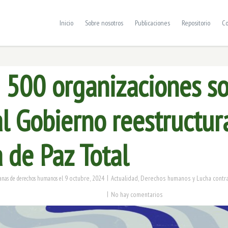
Inicio
Sobre nosotros
Publicaciones
Repositorio
Co
 500 organizaciones so
l Gobierno reestructur
a de Paz Total
|
9 octubre, 2024
Actualidad
,
Derechos humanos y Lucha contra
anas de derechos humanos
el
|
No hay comentarios