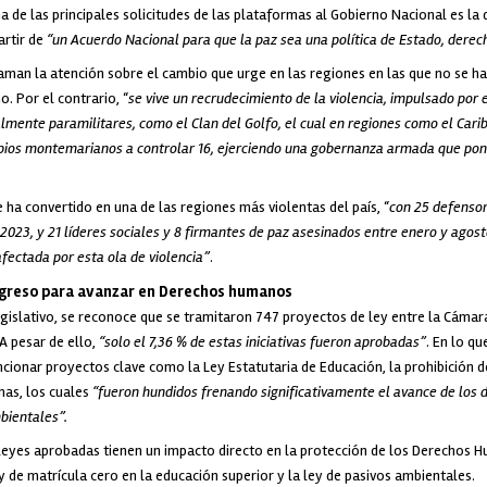
a de las principales solicitudes de las plataformas al Gobierno Nacional es la 
artir de
“un Acuerdo Nacional para que la paz sea una política de Estado, derec
aman la atención sobre el cambio que urge en las regiones en las que no se ha
o. Por el contrario, “
se vive un recrudecimiento de la violencia, impulsado por 
mente paramilitares, como el Clan del Golfo, el cual en regiones como el Cari
ipios montemarianos a controlar 16, ejerciendo una gobernanza armada que pone
e ha convertido en una de las regiones más violentas del país, “
con 25 defenso
23, y 21 líderes sociales y 8 firmantes de paz asesinados entre enero y agost
afectada por esta ola de violencia”
.
ngreso para avanzar en Derechos humanos
egislativo, se reconoce que se tramitaron 747 proyectos de ley entre la Cámar
A pesar de ello,
“solo el 7,36 % de estas iniciativas fueron aprobadas”
. En lo q
onar proyectos clave como la Ley Estatutaria de Educación, la prohibición de
imas, los cuales
“fueron hundidos frenando significativamente el avance de los
mbientales”.
 leyes aprobadas tienen un impacto directo en la protección de los Derechos H
y de matrícula cero en la educación superior y la ley de pasivos ambientales.