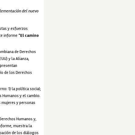
plementación del nuevo
stas y esfuerzos
nte informe
“El camino
lombiana de Derechos
U) y la Alianza,
 presentan
cio de los Derechos
: 1) la política social;
hos Humanos y el cambio.
as mujeres y personas
s Derechos Humanos y,
informe, muestra la
ipación de los diálogos