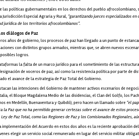
 de las políticas gubernamentales en los derechos del pueblo afrocolombiano, 
a Jurisdicción Especial Agraria y Rural,
“garantizando jueces especializados en c
d jurídica de los territorios afrocolombianos”.
los diálogos de Paz
meros años de gobierno, los procesos de paz han llegado a un punto de estanca
aciones con distintos grupos armados, mientras que, se abren nuevos escenar
 posibles logros.
ataformas la falta de un marco jurídico para el sometimiento de las estructura
designación de voceros de paz, así como la resistencia política por parte de dis
tado el avance de la estrategia de Paz Total del Gobierno.
tacan las intenciones del Gobierno de mantener activos escenarios de negocia
alia, el Bloque Magdalena Medio de las disidencias, el Clan del Golfo, los Pa
anos en Medellín, Buenaventura y Quibdó), pero hacen un llamado sobre
“el pap
a la Paz que no ha permitido generar certezas sobre el avance de estos proces
a Ley de Paz Total, como las Regiones de Paz y los Comisionados Regionales, aún
a implementación del Acuerdo en estos dos años es la reciente aprobación del 
venes elegir un servicio social remunerado en lugar del servicio militar obligat