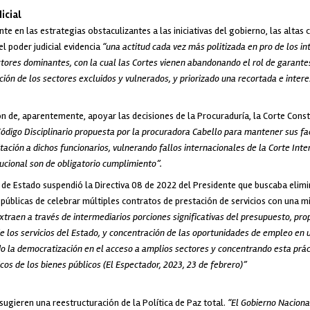
icial
e en las estrategias obstaculizantes a las iniciativas del gobierno, las altas 
l poder judicial evidencia
“una actitud cada vez más politizada en pro de los i
ectores dominantes, con la cual las Cortes vienen abandonando el rol de garante
ción de los sectores excluidos y vulnerados, y priorizado una recortada e intere
ión de, aparentemente, apoyar las decisiones de la Procuraduría, la Corte Const
Código Disciplinario propuesta por la procuradora Cabello para mantener sus f
litación a dichos funcionarios, vulnerando fallos internacionales de la Corte I
ucional son de obligatorio cumplimiento”.
 de Estado suspendió la Directiva 08 de 2022 del Presidente que buscaba elimin
 públicas de celebrar múltiples contratos de prestación de servicios con una 
extraen a través de intermediarios porciones significativas del presupuesto, pro
 de los servicios del Estado, y concentración de las oportunidades de empleo en
do la democratización en el acceso a amplios sectores y concentrando esta prác
os de los bienes públicos (El Espectador, 2023, 23 de febrero)”
sugieren una reestructuración de la Política de Paz total.
“El Gobierno Nacional