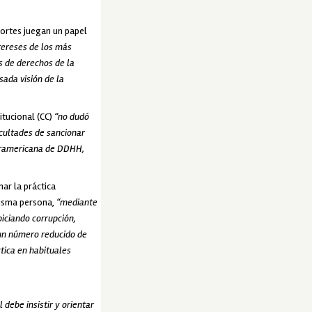
cortes juegan un papel
ntereses de los más
s de derechos de la
sada visión de la
itucional (CC)
“no dudó
acultades de sancionar
nteramericana de DDHH,
ar la práctica
misma persona,
“mediante
piciando corrupción,
 un número reducido de
tica en habituales
 debe insistir y orientar