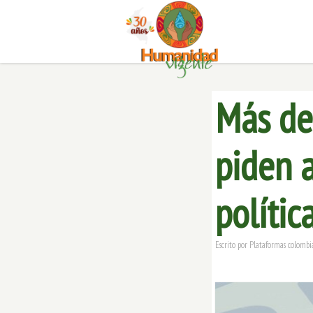
Más de
piden a
polític
Escrito por
Plataformas colombi