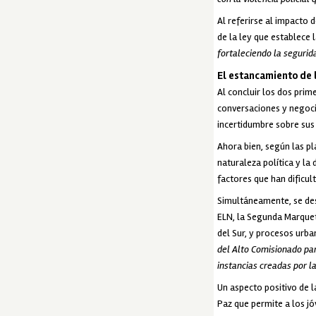
Al referirse al impacto
de la ley que establece l
fortaleciendo la segurida
El estancamiento de 
Al concluir los dos pri
conversaciones y negoci
incertidumbre sobre sus
Ahora bien, según las pl
naturaleza política y la 
factores que han dificul
Simultáneamente, se des
ELN, la Segunda Marquet
del Sur, y procesos urb
del Alto Comisionado par
instancias creadas por l
Un aspecto positivo de l
Paz que permite a los jó