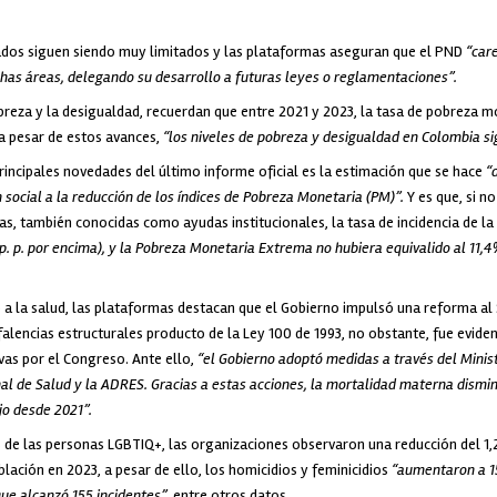
ados siguen siendo muy limitados y las plataformas aseguran que el PND
“car
as áreas, delegando su desarrollo a futuras leyes o reglamentaciones”.
obreza y la desigualdad, recuerdan que entre 2021 y 2023, la tasa de pobreza m
a pesar de estos avances,
“los niveles de pobreza y desigualdad en Colombia si
rincipales novedades del último informe oficial es la estimación que se hace
“
social a la reducción de los índices de Pobreza Monetaria (PM)”.
Y es que, si no
as, también conocidas como ayudas institucionales, la tasa de incidencia de l
p. p. por encima), y la Pobreza Monetaria Extrema no hubiera equivalido al 11,4%, 
 a la salud, las plataformas destacan que el Gobierno impulsó una reforma al
 falencias estructurales producto de la Ley 100 de 1993, no obstante, fue eviden
ivas por el Congreso. Ante ello,
“el Gobierno adoptó medidas a través del Minist
l de Salud y la ADRES. Gracias a estas acciones, la mortalidad materna dismin
jo desde 2021”.
 de las personas LGBTIQ+, las organizaciones observaron una reducción del 1,
blación en 2023, a pesar de ello, los homicidios y feminicidios
“aumentaron a 15
 que alcanzó 155 incidentes”,
entre otros datos.