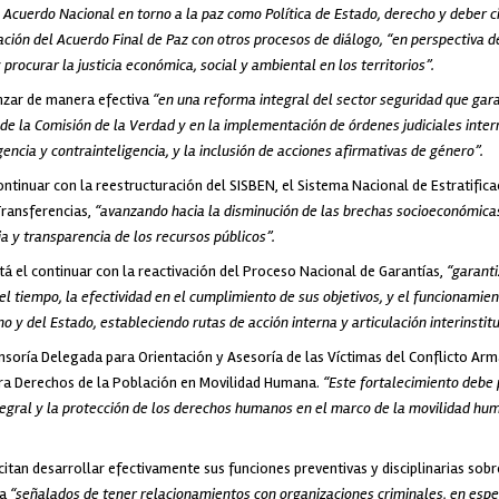
 Acuerdo Nacional en torno a la paz como Política de Estado, derecho y deber c
ión del Acuerdo Final de Paz con otros procesos de diálogo, “en perspectiva de
procurar la justicia económica, social y ambiental en los territorios”.
nzar de manera efectiva
“en una reforma integral del sector seguridad que gar
e la Comisión de la Verdad y en la implementación de órdenes judiciales inter
gencia y contrainteligencia, y la inclusión de acciones afirmativas de género”.
tinuar con la reestructuración del SISBEN, el Sistema Nacional de Estratific
Transferencias,
“avanzando hacia la disminución de las brechas socioeconómicas
ia y transparencia de los recursos públicos”.
tá el continuar con la reactivación del Proceso Nacional de Garantías,
“garanti
l tiempo, la efectividad en el cumplimiento de sus objetivos, y el funcionamie
o y del Estado, estableciendo rutas de acción interna y articulación interinstit
nsoría Delegada para Orientación y Asesoría de las Víctimas del Conflicto Arm
ra Derechos de la Población en Movilidad Humana.
“Este fortalecimiento debe p
integral y la protección de los derechos humanos en el marco de la movilidad hum
icitan desarrollar efectivamente sus funciones preventivas y disciplinarias sob
ca
“señalados de tener relacionamientos con organizaciones criminales, en espe