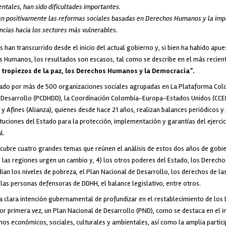
ntales, han sido dificultades importantes.
an positivamente las reformas sociales basadas en Derechos Humanos y la im
ncias hacia los sectores más vulnerables.
han transcurrido desde el inicio del actual gobierno y, si bien ha habido apue
 Humanos, los resultados son escasos, tal como se describe en el más recie
 tropiezos de la paz, los Derechos Humanos y la Democracia”.
rado por más de 500 organizaciones sociales agrupadas en La Plataforma Co
Desarrollo (PCDHDD), la Coordinación Colombia-Europa-Estados Unidos (CCEEU
y Afines (Alianza), quienes desde hace 21 años, realizan balances periódicos y
uciones del Estado para la protección, implementación y garantías del ejerci
l.
cubre cuatro grandes temas que reúnen el análisis de estos dos años de gobierno
 3) las regiones urgen un cambio y, 4) los otros poderes del Estado, los Derec
dian los niveles de pobreza, el Plan Nacional de Desarrollo, los derechos de l
 las personas defensoras de DDHH, el balance legislativo, entre otros.
a clara intención gubernamental de profundizar en el restablecimiento de lo
por primera vez, un Plan Nacional de Desarrollo (PND), como se destaca en el 
hos económicos, sociales, culturales y ambientales, así como la amplia partic