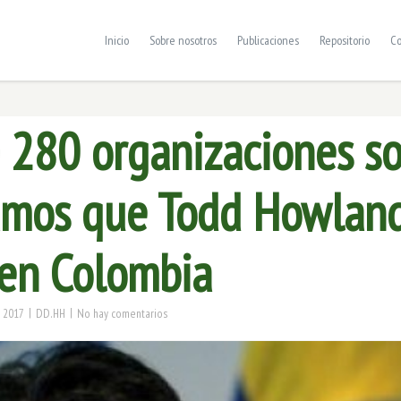
Inicio
Sobre nosotros
Publicaciones
Repositorio
Co
 280 organizaciones so
tamos que Todd Howlan
en Colombia
|
|
 2017
DD.HH
No hay comentarios