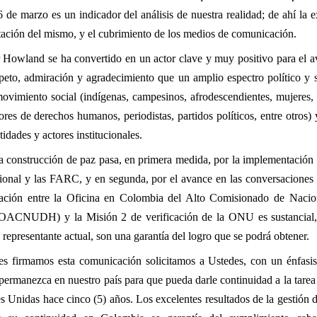
 de marzo es un indicador del análisis de nuestra realidad; de ahí la e
ntación del mismo, y el cubrimiento de los medios de comunicación.
 Howland se ha convertido en un actor clave y muy positivo para el 
speto, admiración y agradecimiento que un amplio espectro político y s
 movimiento social (indígenas, campesinos, afrodescendientes, mujeres, v
ores de derechos humanos, periodistas, partidos políticos, entre otros
idades y actores institucionales.
a construcción de paz pasa, en primera medida, por la implementación 
ional y las FARC, y en segunda, por el avance en las conversaciones 
lación entre la Oficina en Colombia del Alto Comisionado de Nacio
CNUDH) y la Misión 2 de verificación de la ONU es sustancial, p
esentante actual, son una garantía del logro que se podrá obtener.
nes firmamos esta comunicación solicitamos a Ustedes, con un énfasi
rmanezca en nuestro país para que pueda darle continuidad a la tare
s Unidas hace cinco (5) años. Los excelentes resultados de la gestión