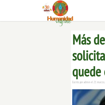
Más de
solici
quede 
21 marzo,
Escrito por
admin
el