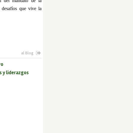
al del mandato de la
desafíos que vive la
al Blog
vo
s y liderazgos