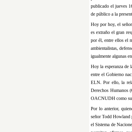
publicado el jueves 16
de público a la prese
Hoy por hoy, el señor
es extraño el gran re
por él, entre ellos el
ambientalistas, defens
igualmente algunas ent
Hoy la esperanza de l
entre el Gobierno nac
ELN. Por ello, la re
Derechos Humanos (OA
OACNUDH como su repr
Por lo anterior, quie
señor Todd Howland pe
el Sistema de Nacione