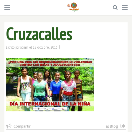
Cruzacalles
|
18 octubre, 2013
Escrito por
admin
el
Compartir
al Blog