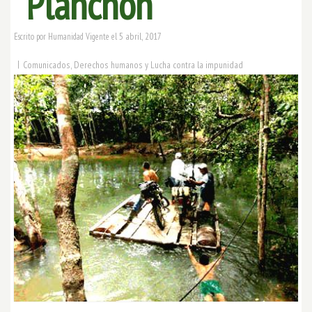
“Planchón”
5 abril, 2017
Escrito por
Humanidad Vigente
el
|
Comunicados
,
Derechos humanos y Lucha contra la impunidad