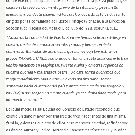
donde existió participación directa e indirecta de la fuerza pública
(por
cuanto esta tuvo conocimiento previo de la situación y pese a ello
asumió una conducta pasiva, indiferente),
prueba de esto es el escrito
dirigido por la comunidad de Puerto Príncipe (Vichada), a la Dirección
Seccional de Fiscalía del Meta el 5 de julio de 1998, según la cual:
“Nosotros la comunidad de Puerto Príncipe hemos sido accedidos y en
nuestro medio de comunicación interferidos y hemos recibido
numerosas llamadas de amenazas, que somos objetivo militar de
grupos PARAMILITARES, sembrando el terror en esta zona
como lo han
venido haciendo en Mapiripán, Puerto Alvira
y en otras regiones de
nuestra querida y maltratada patria…De esta forma queremos que
tenga conocimiento para evitar un éxodo masivo por el terror
sembrado hacia el interior del país y antes que suceda una tragedia y
hay (sic) sí nos tengan en cuenta cuando ya sea demasiado tarde, para
intervenir y evitarla”.
De igual modo, la sala plena del Consejo de Estado reconoció que
existió un daño mayor por tratarse de tres integrantes de una misma
familia, y destaca que dos de ellos eran menores de edad, refiriéndose
a Cándida Aurora y Carlos Hortencio Sánchez Martínez de 14 y 15 años.