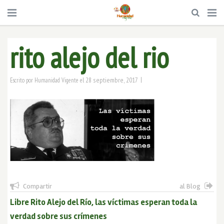
rito alejo del rio
|
28 septiembre, 2017
Escrito por
Humanidad Vigente
el
Compartir
al Blog
Libre Rito Alejo del Río, las víctimas esperan toda la
verdad sobre sus crímenes