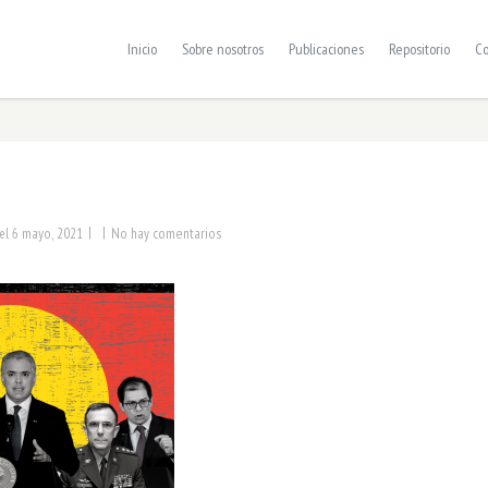
Inicio
Sobre nosotros
Publicaciones
Repositorio
Co
|
|
6 mayo, 2021
No hay comentarios
el