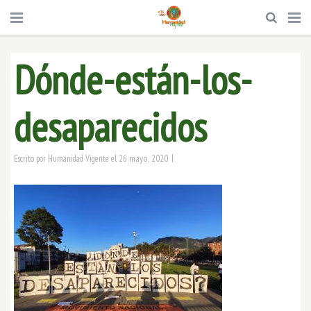
Dónde-están-los-
desaparecidos
|
26 mayo, 2020
Escrito por
Humanidad Vigente
el