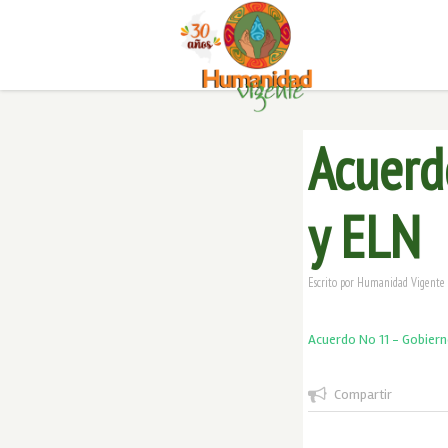
Acuerd
y ELN
Escrito por
Humanidad Vigente
Acuerdo No 11 - Gobiern
Compartir