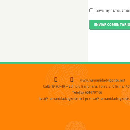
Save my name, email,
ENVIAR COMENTARI
www.humanidadvigente.net
Calle 19 #3-10 - Edificio Barichara, Torre B, Oficina 140
Telefax 6014791166
hvcj@humanidadvigente.net prensa@humanidadvigente.