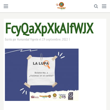
FcyQaXpXkAIfWJX
|
19 septiembre, 2022
Escrito por
Humanidad Vigente
el