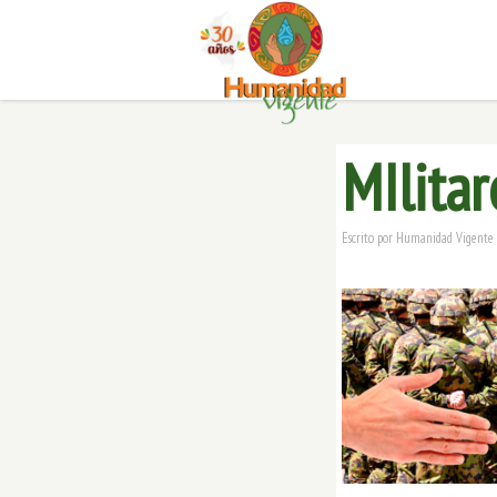
MIlita
Escrito por
Humanidad Vigente