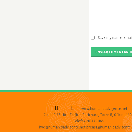
Save my name, email,
ENVIAR COMENTARI
www.humanidadvigente.net
Calle 19 #3-10 - Edificio Barichara, Torre B, Oficina 140
Telefax 6014791166
hvcj@humanidadvigente.net prensa@humanidadvigente.