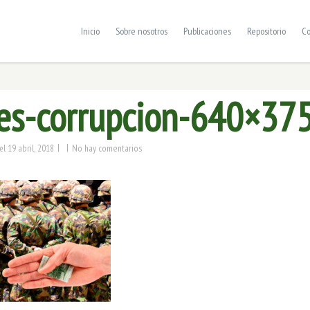
Inicio
Sobre nosotros
Publicaciones
Repositorio
Co
res-corrupcion-640×37
|
|
19 abril, 2018
No hay comentarios
el