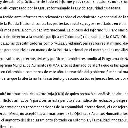
 y descalificó prácticamente todo el Informe y sus recomendaciones no fueron
 lo allí expresado por la CIDH, reformulando la Ley de seguridad ciudadana.
tenido ante Informes tan relevantes sobre el crecimiento exponencial de la vio
e la Policía Nacional contra las protestas sociales, cuyos resultados en vícti
simos para la comunidad internacional. Es el caso del Informe “El Paro Nacio
icio del derecho a la reunión pacífica en Colombia”, realizado por la OACNUDH.
palabras descalificadoras como “vileza y villanía”, para referirse al mismo, da
 personas civiles en manos de la Policía Nacional en el marco de las moviliz
ron sólo los derechos civiles y políticos, también respondió al Programa de N
ograma Mundial de Alimentos (PMA), ante el llamado de alerta que estas agenc
en Colombia a comienzos de este año. La reacción del gobierno fue de tal ma
derar que la alerta no tenía sustento y desconocía los esfuerzos hechos por e
té Internacional de la Cruz Roja (CICR) de quien rechazó su análisis de abril d
onflictos armados. Y para cerrar este periplo sistemático de rechazos y desp
 observaciones y recomendaciones de la comunidad internacional, el Consejero 
rson Mena, no aceptó las afirmaciones de la Oficina de Asuntos Humanitarios
 el aumento del desplazamiento forzado en Colombia y la realidad innegable, 
ilegales.