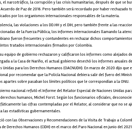
 el narcotráfico, la corrupción y las crisis humanitarias, después de que se bu
Acuerdo de Paz de 2016. Pero también será recordado por haber rechazado t
ados por los organismos internacionales responsables de la materia.
olencia, las violaciones a los DD.HH y el DIH, pero también frente a las reaccio
cionadas de la Fuerza Pública, los informes internacionales llamando la aten
biano fueron frecuentes y contundentes en rechazar dichos comportamientos 
tintos tratados internacionales firmados por Colombia.
su equipo de gobierno rechazaron y calificaron los informes como alejados de 
gada a la Casa de Nariño, el actual gobierno desechó los informes anuales de 
s Unidas para los Derechos Humanos (OACNUDH). En marzo de 2020 dijo que el
ional por recomendar que la Policía Nacional debiera salir del fuero del Minis
tros apartes sobre pasaban los límites políticos que le correspondían a la ONU.
erno nacional refutó el Informe del Relator Especial de Naciones Unidas para
derechos humanos, Michel Forst. Según los funcionarios oficiales, desconocie
áticamente las cifras contempladas por el Relator, al considerar que no se aj
ta las estadísticas gubernamentales.
ció con las Observaciones y Recomendaciones de la Visita de Trabajo a Colomb
 de Derechos Humanos (CIDH) en el marco del Paro Nacional en junio del 2021