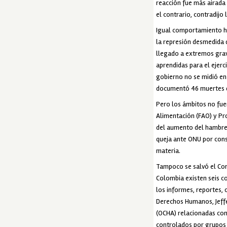
reacción fue más airada
el contrario, contradijo
Igual comportamiento ha 
la represión desmedida d
llegado a extremos graví
aprendidas para el ejerc
gobierno no se midió en 
documentó 46 muertes de
Pero los ámbitos no fue
Alimentación (FAO) y Pr
del aumento del hambre 
queja ante ONU por consi
materia.
Tampoco se salvó el Comi
Colombia existen seis c
los informes, reportes,
Derechos Humanos, Jeffe
(OCHA) relacionadas con
controlados por grupos 