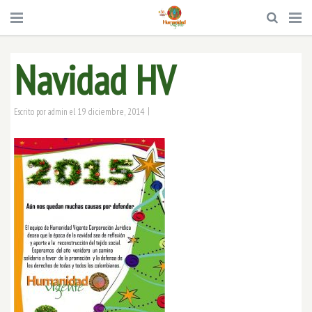
Navidad HV
|
19 diciembre, 2014
Escrito por
admin
el