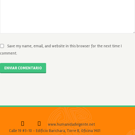
Save my name, email, and website in this browser for the next time I
comment.
ENVIAR COMENTARIO
www.humanidadvigente.net
Calle 19 #3-10 - Edificio Barichara, Torre B, Oficina 1401