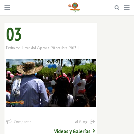
03
|
20 octubre, 2017
Escrito por
Humanidad Vigente
el
Compartir
al Blog
Videos y Galerías