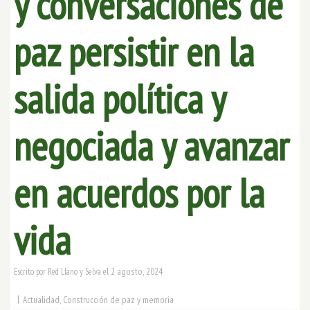
y conversaciones de
paz persistir en la
salida política y
negociada y avanzar
en acuerdos por la
vida
2 agosto, 2024
Escrito por
Red Llano y Selva
el
|
Actualidad
,
Construcción de paz y memoria