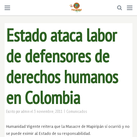
Estado ataca labor
de defensores de
derechos humanos
en Colombia
|
3 noviembre, 2011
Comunicados
Escrito por
admin
el
Humanidad Vigente reitera que la Masacre de Mapiripán sí ocurrió y no
se puede eximir al Estado de su responsabilidad.