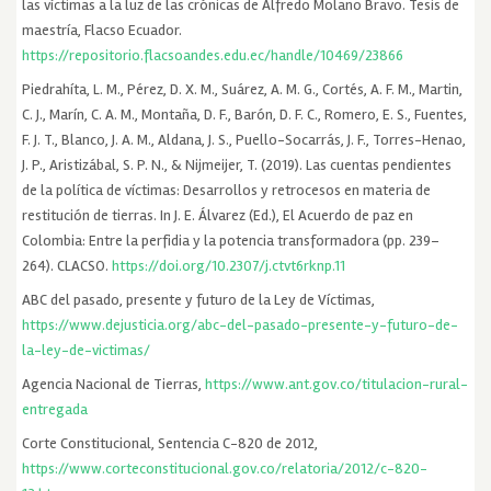
las víctimas a la luz de las crónicas de Alfredo Molano Bravo. Tesis de
maestría, Flacso Ecuador.
https://repositorio.flacsoandes.edu.ec/handle/10469/23866
Piedrahíta, L. M., Pérez, D. X. M., Suárez, A. M. G., Cortés, A. F. M., Martin,
C. J., Marín, C. A. M., Montaña, D. F., Barón, D. F. C., Romero, E. S., Fuentes,
F. J. T., Blanco, J. A. M., Aldana, J. S., Puello-Socarrás, J. F., Torres-Henao,
J. P., Aristizábal, S. P. N., & Nijmeijer, T. (2019). Las cuentas pendientes
de la política de víctimas: Desarrollos y retrocesos en materia de
restitución de tierras. In J. E. Álvarez (Ed.), El Acuerdo de paz en
Colombia: Entre la perfidia y la potencia transformadora (pp. 239–
264). CLACSO.
https://doi.org/10.2307/j.ctvt6rknp.11
ABC del pasado, presente y futuro de la Ley de Víctimas,
https://www.dejusticia.org/abc-del-pasado-presente-y-futuro-de-
la-ley-de-victimas/
Agencia Nacional de Tierras,
https://www.ant.gov.co/titulacion-rural-
entregada
Corte Constitucional, Sentencia C-820 de 2012,
https://www.corteconstitucional.gov.co/relatoria/2012/c-820-