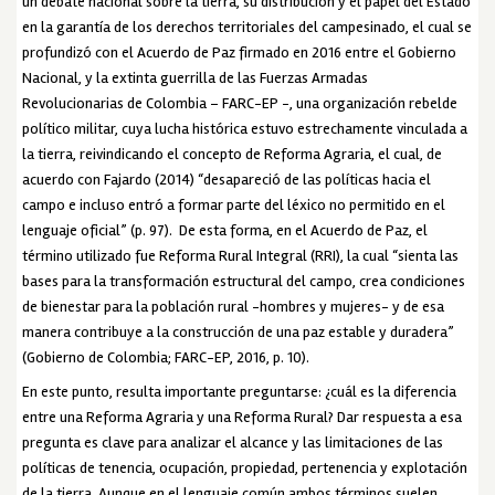
un debate nacional sobre la tierra, su distribución y el papel del Estado
en la garantía de los derechos territoriales del campesinado, el cual se
profundizó con el Acuerdo de Paz firmado en 2016 entre el Gobierno
Nacional, y la extinta guerrilla de las Fuerzas Armadas
Revolucionarias de Colombia – FARC-EP -, una organización rebelde
político militar, cuya lucha histórica estuvo estrechamente vinculada a
la tierra, reivindicando el concepto de Reforma Agraria, el cual, de
acuerdo con Fajardo (2014) “desapareció de las políticas hacia el
campo e incluso entró a formar parte del léxico no permitido en el
lenguaje oficial” (p. 97). De esta forma, en el Acuerdo de Paz, el
término utilizado fue Reforma Rural Integral (RRI), la cual “sienta las
bases para la transformación estructural del campo, crea condiciones
de bienestar para la población rural -hombres y mujeres- y de esa
manera contribuye a la construcción de una paz estable y duradera”
(Gobierno de Colombia; FARC-EP, 2016, p. 10).
En este punto, resulta importante preguntarse: ¿cuál es la diferencia
entre una Reforma Agraria y una Reforma Rural? Dar respuesta a esa
pregunta es clave para analizar el alcance y las limitaciones de las
políticas de tenencia, ocupación, propiedad, pertenencia y explotación
de la tierra. Aunque en el lenguaje común ambos términos suelen