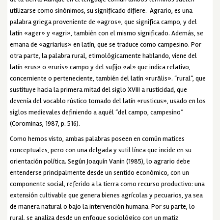
utilizarse como sinónimos, su significado difiere. Agrario, es una
palabra griega proveniente de «agros», que significa campo, y del
latín «ager» y «agri», también con el mismo significado. Además, se
emana de «agriarius» en latín, que se traduce como campesino. Por
otra parte, la palabra rural, etimológicamente hablando, viene del
latín «rus» o «ruris» campo y del sufijo «al» que indica relativo,
concerniente o perteneciente, también del latín «rurālis». “rural”, que
sustituye hacia la primera mitad del siglo XVIII a rusticidad, que
devenía del vocablo rústico tomado del latín «rusticus», usado en los
siglos medievales definiendo a aquél “del campo, campesino”
(Corominas, 1987, p. 516).
Como hemos visto, ambas palabras poseen en común matices
conceptuales, pero con una delgada y sutil línea que incide en su
orientación política. Según Joaquín Vanin (1985), lo agrario debe
entenderse principalmente desde un sentido económico, con un
componente social, referido a la tierra como recurso productivo: una
extensión cultivable que genera bienes agrícolas y pecuarios, ya sea
de manera natural o bajo la intervención humana. Por su parte, lo
rural, se analiza desde un enfoque sociológico con un matiz