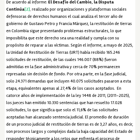
De acuerdo al informe:
El Desafío del Cambio, la Disputa
Continúa
[2]
,
realizado por organizaciones y plataformas sociales
defensoras de derechos humanos el cual analiza el tercer año de
gobierno de Gustavo Petro y Francia Márquez, la restitución de tierras
en Colombia sigue presentando problemas estructurales, lo que
imposibilita que este derecho sea una realidad y cumpla con su
propósito de reparar a las víctimas. Según el informe, a mayo de 2025,
la Unidad de Restitución de Tierras (URT) había recibido 165.246
solicitudes de restitución, de las cuales 146.007 (88%) fueron
admitidas en la fase administrativa y cerca de 70% permanecen
represadas sin decisión de fondo. Por otra parte, en la fase judicial,
solo 24.371 demandas que incluyen 40.075 solicitudes pasaron a esta
etapa, equivalentes apenas al 27,4% de los casos aceptados. En
catorce años de implementación de la ley 1448 de 2011, (2011–2025),
los jueces han emitido 10.330 sentencias que han resuelto 17.028
solicitudes, lo que significa que solo el 11,6% de las solicitudes
aceptadas han alcanzado sentencia judicial. El promedio de duración
de un proceso judicial de restitución de tierras es de 3,27 años, es decir,
son procesos largos y complejos dada la baja capacidad del Estado de
responder técnicamente a los retos que enfrenta el proceso de