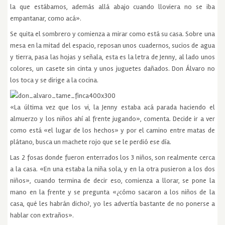
la que estábamos, además allá abajo cuando lloviera no se iba
empantanar, como acá».
Se quita el sombrero y comienza a mirar como está su casa. Sobre una
mesa en la mitad del espacio, reposan unos cuadernos, sucios de agua
y tierra, pasa las hojas y señala, esta es la letra de Jenny, al lado unos
colores, un casete sin cinta y unos juguetes dañados. Don Álvaro no
los toca y se dirige a la cocina.
«La última vez que los vi, la Jenny estaba acá parada haciendo el
almuerzo y los niños ahí al frente jugando», comenta. Decide ir a ver
como está «el lugar de los hechos» y por el camino entre matas de
plátano, busca un machete rojo que se le perdió ese día.
Las 2 fosas donde fueron enterrados los 3 niños, son realmente cerca
a la casa. «En una estaba la niña sola, y en la otra pusieron a los dos
niños», cuando termina de decir eso, comienza a llorar, se pone la
mano en la frente y se pregunta «¿cómo sacaron a los niños de la
casa, qué les habrán dicho?, yo les advertía bastante de no ponerse a
hablar con extraños».