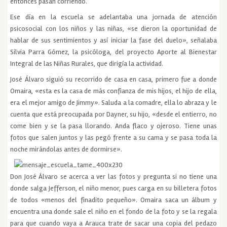
entonces pasan corriendo.
Ese día en la escuela se adelantaba una jornada de atención
psicosocial con los niños y las niñas, «se dieron la oportunidad de
hablar de sus sentimientos y así iniciar la fase del duelo», señalaba
Silvia Parra Gómez, la psicóloga, del proyecto Aporte al Bienestar
Integral de las Niñas Rurales, que dirigía la actividad.
José Álvaro siguió su recorrido de casa en casa, primero fue a donde
Omaira, «esta es la casa de más confianza de mis hijos, el hijo de ella,
era el mejor amigo de Jimmy». Saluda a la comadre, ella lo abraza y le
cuenta que está preocupada por Dayner, su hijo, «desde el entierro, no
come bien y se la pasa llorando. Anda flaco y ojeroso. Tiene unas
fotos que salen juntos y las pegó frente a su cama y se pasa toda la
noche mirándolas antes de dormirse».
Don José Álvaro se acerca a ver las fotos y pregunta si no tiene una
donde salga Jefferson, el niño menor, pues carga en su billetera fotos
de todos «menos del finadito pequeño». Omaira saca un álbum y
encuentra una donde sale el niño en el fondo de la foto y se la regala
para que cuando vaya a Arauca trate de sacar una copia del pedazo