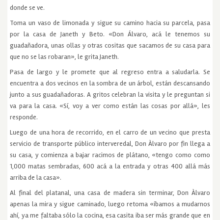
donde se ve.
Toma un vaso de limonada y sigue su camino hacia su parcela, pasa
por la casa de Janeth y Beto. «Don Álvaro, acá le tenemos su
guadañadora, unas ollas y otras cositas que sacamos de su casa para
que no se las robaran», le grita Janeth.
Pasa de largo y le promete que al regreso entra a saludarla. Se
encuentra a dos vecinos en la sombra de un árbol, están descansando
junto a sus guadañadoras. A gritos celebran la visita y le preguntan si
va para la casa. «Sí, voy a ver como están las cosas por allá», les
responde.
Luego de una hora de recorrido, en el carro de un vecino que presta
servicio de transporte público interveredal, Don Àlvaro por fin llega a
su casa, y comienza a bajar racimos de plátano, «tengo como como
1,000 matas sembradas, 600 acá a la entrada y otras 400 allá más
arriba de la casa».
Al final del platanal, una casa de madera sin terminar, Don Àlvaro
apenas la mira y sigue caminado, luego retoma «íbamos a mudarnos
ahí, ya me faltaba sólo la cocina, esa casita iba ser más grande que en