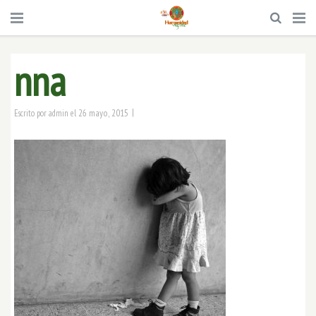
nna
|
26 mayo, 2015
Escrito por
admin
el