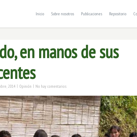
Inicio
Sobre nosotros
Publicaciones
Repositorio
Co
do, en manos de sus
centes
|
|
mbre, 2014
Opinión
No hay comentarios