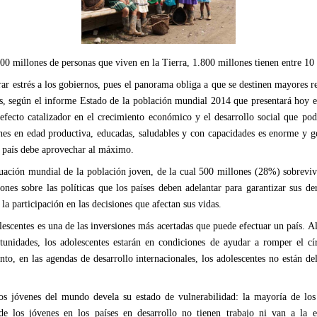
00 millones de personas que viven en la Tierra, 1.800 millones tienen entre 10
r estrés a los gobiernos, pues el panorama obliga a que se destinen mayores re
es, según el informe Estado de la población mundial 2014 que presentará hoy 
efecto catalizador en el crecimiento económico y el desarrollo social que po
nes en edad productiva, educadas, saludables y con capacidades es enorme y g
 país debe aprovechar al máximo.
ituación mundial de la población joven, de la cual 500 millones (28%) sobrev
nes sobre las políticas que los países deben adelantar para garantizar sus de
la participación en las decisiones que afectan sus vidas.
lescentes es una de las inversiones más acertadas que puede efectuar un país. Al
tunidades, los adolescentes estarán en condiciones de ayudar a romper el cí
o, en las agendas de desarrollo internacionales, los adolescentes no están del
los jóvenes del mundo devela su estado de vulnerabilidad: la mayoría de los
e los jóvenes en los países en desarrollo no tienen trabajo ni van a la e