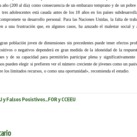
a año (200 al día) como consecuencia de un embarazo temprano y de un pobre ac
tres adolescentes está casada antes de los 18 años en los países subdesarrol
ompromete su desarrollo personal. Para las Naciones Unidas, la falta de traba
en a una frustración que, en algunos casos, ha azuzado el malestar social y
gran población joven de dimensiones sin precedentes puede tener efectos prof
ositivos o negativos dependerá en gran medida de la idoneidad de la respuest
nes y de su capacidad para permitirles participar plena y significativamente 
os pueden elegir si prefieren ver el número creciente de jóvenes como un pasi
e los limitados recursos, o como una oportunidad», recomienda el estudio.
 y Falsos Posistivos_FOR y CCEEU
ario