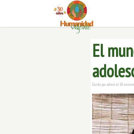
El mun
adoles
18 novie
Escrito por
admin
el