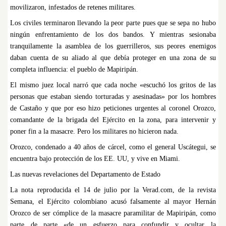
movilizaron, infestados de retenes militares.
Los civiles terminaron llevando la peor parte pues que se sepa no hubo
ningún enfrentamiento de los dos bandos. Y mientras sesionaba
tranquilamente la asamblea de los guerrilleros, sus peores enemigos
daban cuenta de su aliado al que debía proteger en una zona de su
completa influencia: el pueblo de Mapiripán.
El mismo juez local narró que cada noche «escuchó los gritos de las
personas que estaban siendo torturadas y asesinadas» por los hombres
de Castaño y que por eso hizo peticiones urgentes al coronel Orozco,
comandante de la brigada del Ejército en la zona, para intervenir y
poner fin a la masacre. Pero los militares no hicieron nada.
Orozco, condenado a 40 años de cárcel, como el general Uscátegui, se
encuentra bajo protección de los EE. UU, y vive en Miami.
Las nuevas revelaciones del Departamento de Estado
La nota reproducida el 14 de julio por la Verad.com, de la revista
Semana, el Ejército colombiano acusó falsamente al mayor Hernán
Orozco de ser cómplice de la masacre paramilitar de Mapiripán, como
parte de parte «de un esfuerzo para confundir y ocultar la