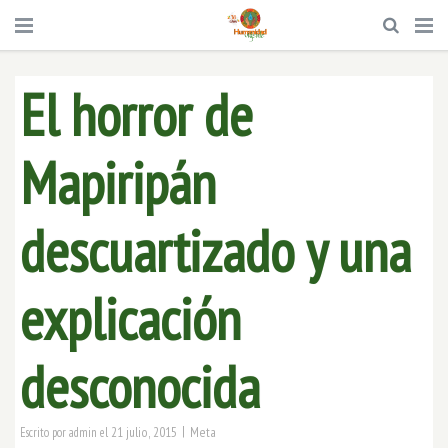
El horror de
Mapiripán
descuartizado y una
explicación
desconocida
|
21 julio, 2015
Meta
Escrito por
admin
el