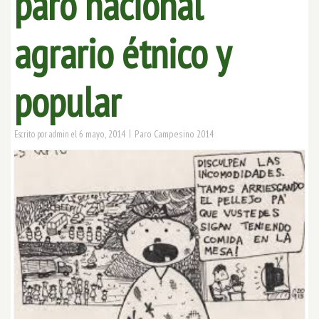
paro nacional
agrario étnico y
popular
|
6 mayo, 2014
Paro Campesino 2014
Escrito por
admin
el