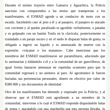
Durante el mismo trayecto entre Gamarra y Aguachica, la Policía
sanciona con comparendos a las motos que transportan a los
manifestantes, el ESMAD agrede a un conductor de moto con su
escudo, haciéndolo caer al piso a él y al pasajero, el pasajero es atacado
con corriente y al quedar paralizado es agredido verbalmente, a patadas
y es golpeado con un bastón Tonfa en la clavícula; posteriormente es
trasladado a un paraje oscuro y en el suelo le disparan balas de goma, es
obligado a ingerir un liquido y es amenazado de muerte con la
expresión: «váyanse o los matamos». Cabe mencionar que los
miembros del ESMAD manifestaron ser paramilitares, aduciendo que
lo asesinarían y tildándolo a él y a la comunidad de ser guerrilleros, de
igual forma lanzaron amenazas en repetidas ocasiones para que la
comunidad regresará y no asistiera al paro. Al agrominero le fueron
hurtadas sus pertenencias personales, dinero en efectivo por valor de
$380.000 y sus documentos de identidad.
Otro de los manifestantes fue detenido y requisado por la Policía, y al
observar que el ESMAD está agrediendo a un miembro de la
comunidad, interviene a lo cual el ESMAD responde disparándole balas
de goma y atacándolo con una machetilla que esta persona llevaba, lo