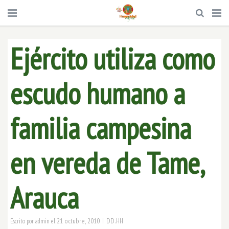
Ejército utiliza como
escudo humano a
familia campesina
en vereda de Tame,
Arauca
|
21 octubre, 2010
DD.HH
Escrito por
admin
el