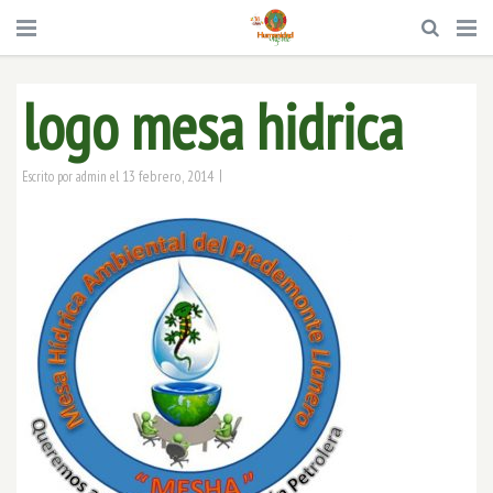
logo mesa hidrica
|
13 febrero, 2014
Escrito por
admin
el