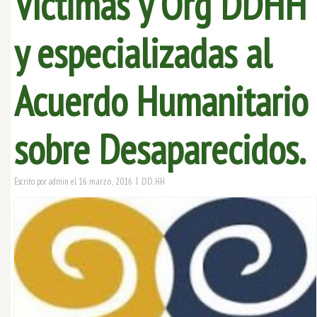
Víctimas y Org DDHH
y especializadas al
Acuerdo Humanitario
sobre Desaparecidos.
|
16 marzo, 2016
DD.HH
Escrito por
admin
el