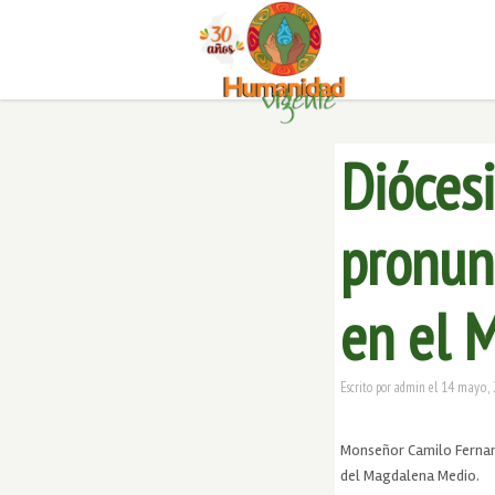
Dióces
pronun
en el 
14 mayo, 
Escrito por
admin
el
Monseñor Camilo Fernand
del Magdalena Medio.