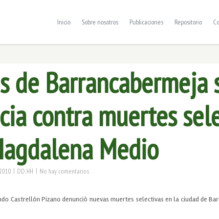
Inicio
Sobre nosotros
Publicaciones
Repositorio
Co
is de Barrancabermeja 
cia contra muertes sele
Magdalena Medio
|
|
2010
DD.HH
No hay comentarios
o Castrellón Pizano denunció nuevas muertes selectivas en la ciudad de Ba