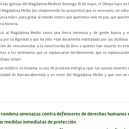
 en las iglesias del Magdalena Medioel domingo 16 de mayo, el Obispo hace un
 Magdalena Medio (no simplemente los proyectos) que es necesario, sin odios 
nunca más»; para gritar al mundo entero que queremos vivir en paz, que quere
a historia.
ificó al Magdalena Medio como una tierra hermosa y de gente buena y m
ha por la dignidad y que ha sido «tan duramente maltratada por las distintas
ción de «encomendar a la misericordia de Dios a quienes han muerto en este
irles a los victimarios que se equivocaron terriblemente, que su equivocación
echazo total».
e enfático en levantar su voz de protesta enérgica «por las nuevas muertes se
 ciudad de Barrancabermeja y en resto del Magdalena Medio y que son un 
 condena amenazas contra defensores de derechos humanos e 
ar medidas inmediatas de protección