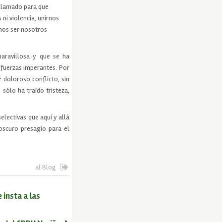
 llamado para que
ni violencia, unirnos
mos ser nosotros
aravillosa y que se ha
 fuerzas imperantes. Por
 doloroso conflicto, sin
 sólo ha traído tristeza,
lectivas que aquí y allá
oscuro presagio para el
al Blog
insta a las