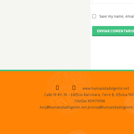
Save my name, email,
ENVIAR COMENTARI
www.humanidadvigente.net
Calle 19 #3-10 - Edificio Barichara, Torre B, Oficina 140
Telefax 6014791166
hvcj@humanidadvigente.net prensa@humanidadvigente.