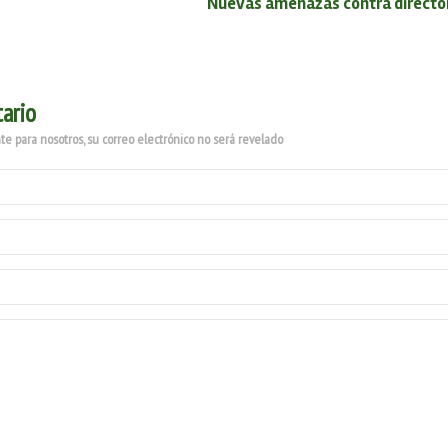
Nuevas amenazas contra director
ario
e para nosotros, su correo electrónico no será revelado