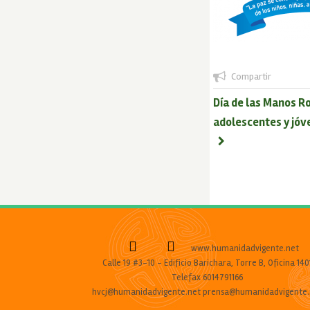
Compartir
Día de las Manos Ro
adolescentes y jóv
www.humanidadvigente.net
Calle 19 #3-10 - Edificio Barichara, Torre B, Oficina 140
Telefax 6014791166
hvcj@humanidadvigente.net prensa@humanidadvigente.