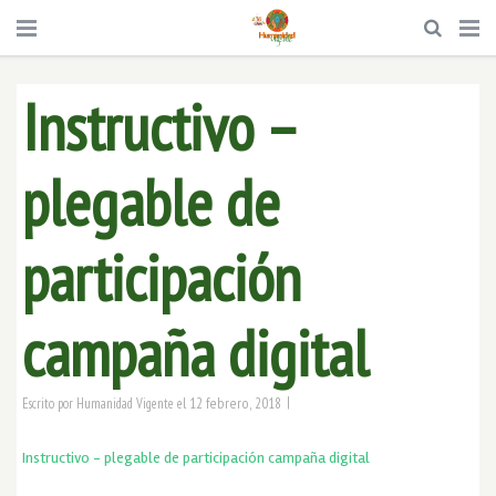
Instructivo –
plegable de
participación
campaña digital
|
12 febrero, 2018
Escrito por
Humanidad Vigente
el
Instructivo - plegable de participación campaña digital