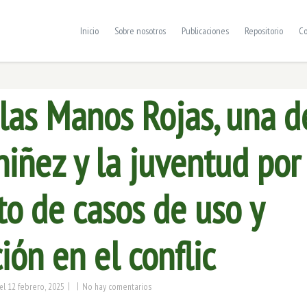
Inicio
Sobre nosotros
Publicaciones
Repositorio
Co
 las Manos Rojas, una 
niñez y la juventud por
o de casos de uso y
ción en el conflic
|
|
12 febrero, 2025
No hay comentarios
el