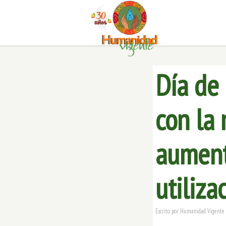
Día de
con la 
aument
utiliza
Escrito por
Humanidad Vigente