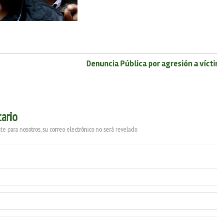
Denuncia Pública por agresión a víct
ario
e para nosotros, su correo electrónico no será revelado