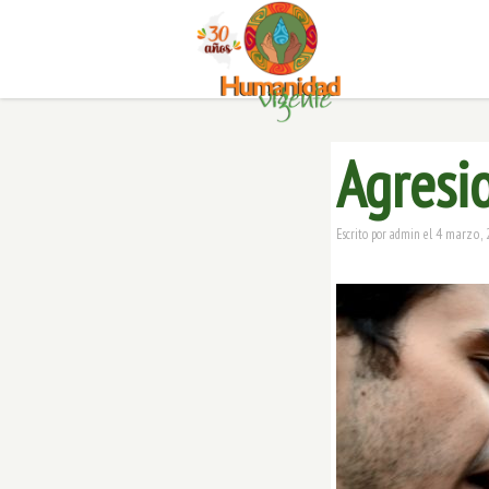
Agresi
4 marzo, 
Escrito por
admin
el