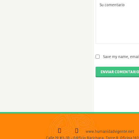
Save my name, email,
ENVIAR COMENTARI
www.humanidadvigente.net
Calle 19 #3-10 - Edificio Barichara, Torre B, Oficina 140