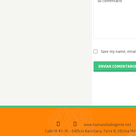
Save my name, email,
ENVIAR COMENTARI
www.humanidadvigente.net
Calle 19 #3-10 - Edificio Barichara, Torre B, Oficina 140