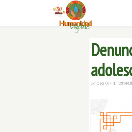
Denunc
adolesc
Escrito por
COMITÉ PERMANENT