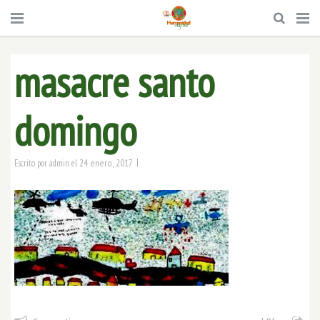
masacre santo
domingo
|
24 enero, 2017
Escrito por
admin
el