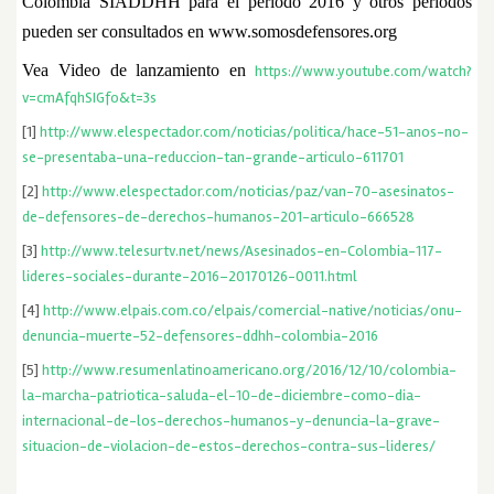
Colombia SIADDHH para el periodo 2016 y otros periodos
pueden ser consultados en www.somosdefensores.org
Vea Video de lanzamiento en
https://www.youtube.com/watch?
v=cmAfqhSIGfo&t=3s
[1]
http://www.elespectador.com/noticias/politica/hace-51-anos-no-
se-presentaba-una-reduccion-tan-grande-articulo-611701
[2]
http://www.elespectador.com/noticias/paz/van-70-asesinatos-
de-defensores-de-derechos-humanos-201-articulo-666528
[3]
http://www.telesurtv.net/news/Asesinados-en-Colombia-117-
lideres-sociales-durante-2016–20170126-0011.html
[4]
http://www.elpais.com.co/elpais/comercial-native/noticias/onu-
denuncia-muerte-52-defensores-ddhh-colombia-2016
[5]
http://www.resumenlatinoamericano.org/2016/12/10/colombia-
la-marcha-patriotica-saluda-el-10-de-diciembre-como-dia-
internacional-de-los-derechos-humanos-y-denuncia-la-grave-
situacion-de-violacion-de-estos-derechos-contra-sus-lideres/