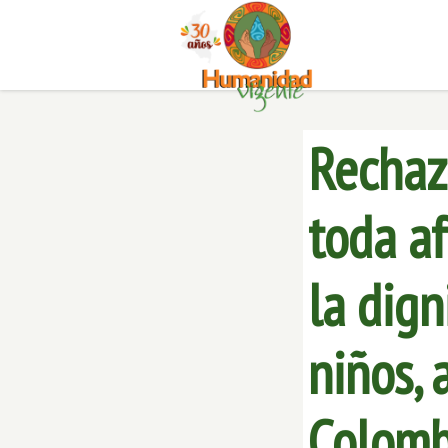
Rechazo
toda af
la dig
niños, 
Colomb