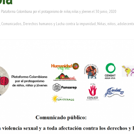
30 junio, 2020
 Plataforma Colombiana por el protagonismo de niños, niñas y jóvenes
el
,
Comunicados
,
Derechos humanos y Lucha contra la impunidad
,
Niñas, niños, adolecent