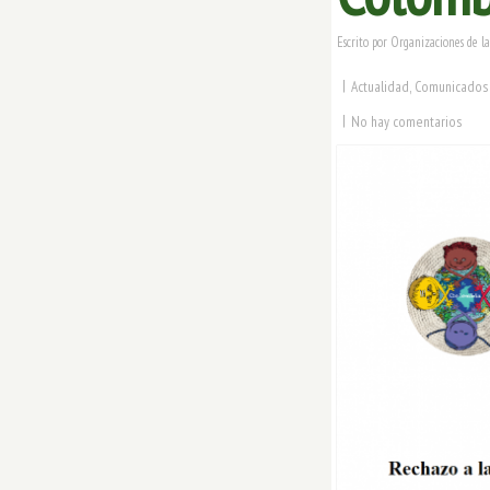
Escrito por
Organizaciones de la
|
Actualidad
,
Comunicados
|
No hay comentarios