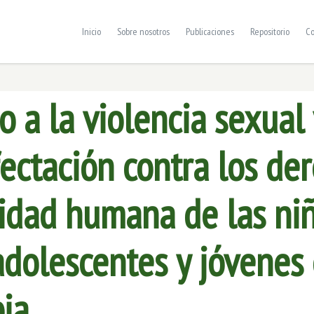
Inicio
Sobre nosotros
Publicaciones
Repositorio
Co
 a la violencia sexual 
ectación contra los de
nidad humana de las niñ
adolescentes y jóvenes
ia