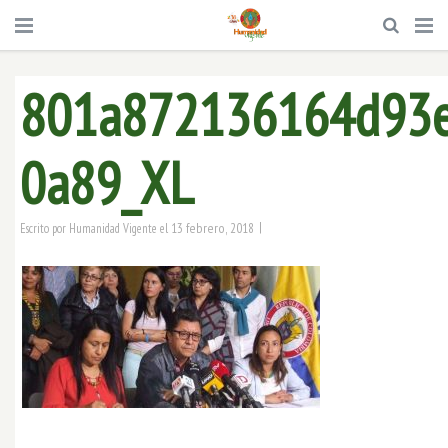
801a872136164d93e
0a89_XL
|
13 febrero, 2018
Escrito por
Humanidad Vigente
el