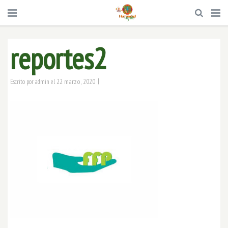
reportes2
|
22 marzo, 2020
Escrito por
admin
el