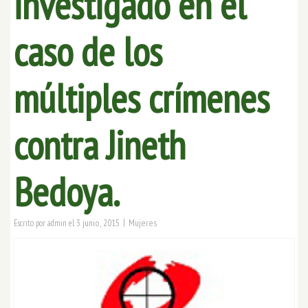
investigado en el
caso de los
múltiples crímenes
contra Jineth
Bedoya.
|
3 junio, 2015
Mujeres
Escrito por
admin
el