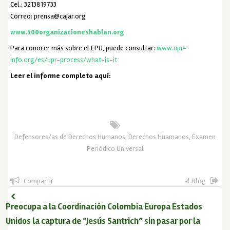
Cel.: 3213819733
Correo: prensa@cajar.org
www.500organizacioneshablan.org
Para conocer más sobre el EPU, puede consultar:
www.upr-
info.org/es/upr-process/what-is-it
Leer el informe completo aquí:
Defensores/as de Derechos Humanos
,
Derechos Huamanos
,
Examen
Periódico Universal
Compartir
al Blog
Preocupa a la Coordinación Colombia Europa Estados
Unidos la captura de “Jesús Santrich” sin pasar por la