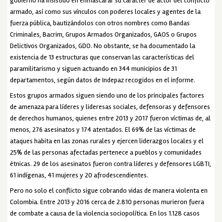
gobierno ha insistido en enmascarar su carácter de actor del conflicto
armado, así como sus vínculos con poderes locales y agentes de la
fuerza pública, bautizándolos con otros nombres como Bandas
Criminales, Bacrim, Grupos Armados Organizados, GAOS o Grupos
Delictivos Organizados, GDO. No obstante, se ha documentado la
existencia de 13 estructuras que conservan las características del
paramilitarismo y siguen actuando en 344 municipios de 31
departamentos, según datos de Indepaz recogidos en el informe.
Estos grupos armados siguen siendo uno de los principales factores
de amenaza para líderes y lideresas sociales, defensoras y defensores
de derechos humanos, quienes entre 2013 y 2017 fueron víctimas de, al
menos, 276 asesinatos y 174 atentados. El 69% de las víctimas de
ataques habita en las zonas rurales y ejercen liderazgos locales y el
25% de las personas afectadas pertenece a pueblos y comunidades
étnicas. 29 de los asesinatos fueron contra líderes y defensores LGBTI,
61 indígenas, 41 mujeres y 20 afrodescendientes.
Pero no solo el conflicto sigue cobrando vidas de manera violenta en
Colombia. Entre 2013 y 2016 cerca de 2.810 personas murieron fuera
de combate a causa de la violencia sociopolítica. En los 1.128 casos