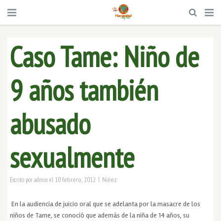
Caso Tame: Niño de
9 años también
abusado
sexualmente
|
10 febrero, 2012
Niñez
Escrito por
admin
el
En la audiencia de juicio oral que se adelanta por la masacre de los
niños de Tame, se conoció que además de la niña de 14 años, su