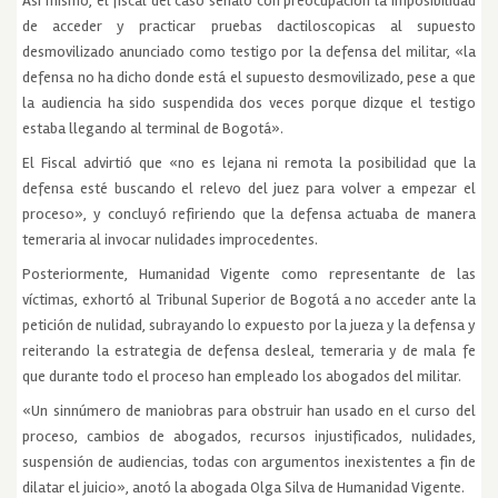
Así mismo, el fiscal del caso señaló con preocupación la imposibilidad
de acceder y practicar pruebas dactiloscopicas al supuesto
desmovilizado anunciado como testigo por la defensa del militar, «la
defensa no ha dicho donde está el supuesto desmovilizado, pese a que
la audiencia ha sido suspendida dos veces porque dizque el testigo
estaba llegando al terminal de Bogotá».
El Fiscal advirtió que «no es lejana ni remota la posibilidad que la
defensa esté buscando el relevo del juez para volver a empezar el
proceso», y concluyó refiriendo que la defensa actuaba de manera
temeraria al invocar nulidades improcedentes.
Posteriormente, Humanidad Vigente como representante de las
víctimas, exhortó al Tribunal Superior de Bogotá a no acceder ante la
petición de nulidad, subrayando lo expuesto por la jueza y la defensa y
reiterando la estrategia de defensa desleal, temeraria y de mala fe
que durante todo el proceso han empleado los abogados del militar.
«Un sinnúmero de maniobras para obstruir han usado en el curso del
proceso, cambios de abogados, recursos injustificados, nulidades,
suspensión de audiencias, todas con argumentos inexistentes a fin de
dilatar el juicio», anotó la abogada Olga Silva de Humanidad Vigente.