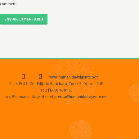
comment.
ENVIAR COMENTARIO
www.humanidadvigente.net
Calle 19 #3-10 - Edificio Barichara, Torre B, Oficina 1401
Telefax 6014791166
hvcj@humanidadvigente.net prensa@humanidadvigente.net