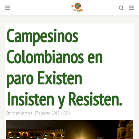
Campesinos
Colombianos en
paro Existen
Insisten y Resisten.
|
27 agosto, 2013
DD.HH
Escrito por
admin
el