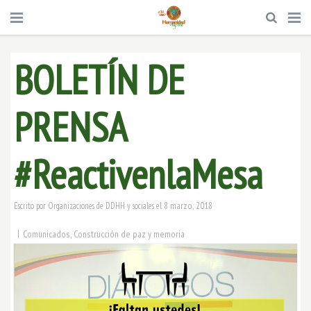
BOLETÍN DE
PRENSA
#ReactivenlaMesa
8 marzo, 2018
Escrito por
Organizaciones de DDHH y sociales
el
|
Comunicados
,
Construcción de paz y memoria