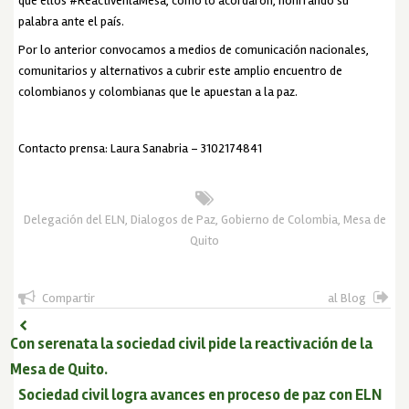
que ellos #ReactivenlaMesa, como lo acordaron, honrrando su
palabra ante el país.
Por lo anterior convocamos a medios de comunicación nacionales,
comunitarios y alternativos a cubrir este amplio encuentro de
colombianos y colombianas que le apuestan a la paz.
Contacto prensa: Laura Sanabria – 3102174841
Delegación del ELN
,
Dialogos de Paz
,
Gobierno de Colombia
,
Mesa de
Quito
Compartir
al Blog
Con serenata la sociedad civil pide la reactivación de la
Mesa de Quito.
Sociedad civil logra avances en proceso de paz con ELN