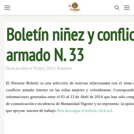
Boletín niñez y confli
armado N. 33
|
14 abril, 2014
Boletines
Escrito por
admin
el
El Presente Boletín es una selección de noticias relacionadas con el tema 
conflicto armado interno en las niñas mujeres y colombianas. Corresponde
informaciones generadas entre el 03 al 13 de Abril de 2014 que han sido comp
de comunicación e incidencia de Humanidad Vigente y no representa la opini
que apoyan nuestro de trabajo.
Para descargar el boletín click acá