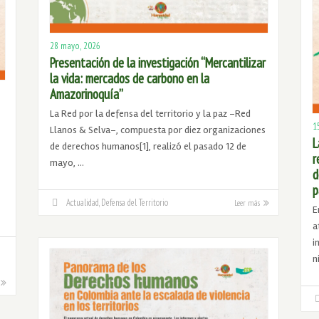
28 mayo, 2026
Presentación de la investigación “Mercantilizar
la vida: mercados de carbono en la
Amazorinoquía”
La Red por la defensa del territorio y la paz –Red
1
Llanos & Selva–, compuesta por diez organizaciones
L
de derechos humanos[1], realizó el pasado 12 de
r
mayo, …
d
p
Actualidad
,
Defensa del Territorio
Leer más
E
a
i
n