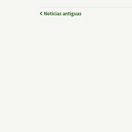
Noticias antiguas
www.humanidadvigente.net
Calle 19 #3-10 - Edificio Barichara, Torre B, Oficina 140
Telefax 6014791166
hvcj@humanidadvigente.net prensa@humanidadvigente.