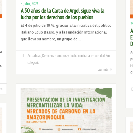
4 julio, 2026
A 50 años de la Carta de Argel sigue viva la
lucha por los derechos de los pueblos
2
El 4 de julio de 1976, gracias a la iniciativa del político
A
italiano Lelio Basso, y a la Fundación Internacional
E
que lleva su nombre, un grupo de …
D
ra
A
Actualidad
,
Derechos humanos y Lucha contra la impunidad
,
Sin
p
categoría
s
H
Leer más
C