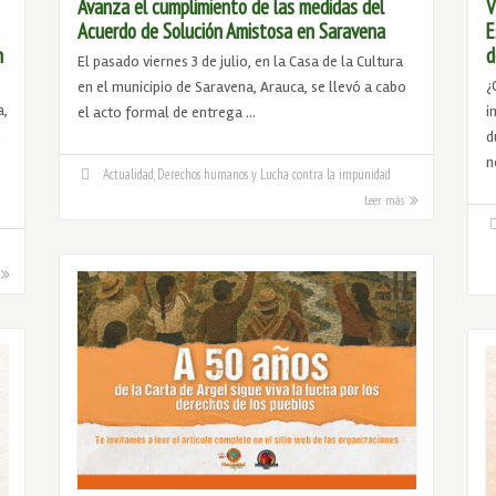
Avanza el cumplimiento de las medidas del
V
Acuerdo de Solución Amistosa en Saravena
E
n
d
El pasado viernes 3 de julio, en la Casa de la Cultura
¿
en el municipio de Saravena, Arauca, se llevó a cabo
a,
i
el acto formal de entrega …
n
d
n
Actualidad
,
Derechos humanos y Lucha contra la impunidad
Leer más