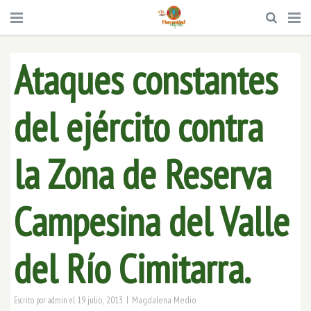
Ataques constantes
del ejército contra
la Zona de Reserva
Campesina del Valle
del Río Cimitarra.
|
19 julio, 2013
Magdalena Medio
Escrito por
admin
el