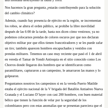
alta montaña destruyendo la fauna y flora.
Nos hacemos la gran pregunta ¿estarán contribuyendo para la solución
del cambio climático?
Además, cuando hay presencia de ejército en la región, se incrementan
los robos, se altera el orden público, se prohíbe la libre movilidad
después de las 6:00 de la tarde, hasta nos dicen cómo vestirnos; ya no
podemos colocarnos prendas de colores oscuros por que nos declaran
objetivo militar por que ellos tienen francotiradores y se les puede zafar
un tiro; también aparecen hombres encapuchados y vestidos con
prendas militares. Tenemos un caso muy reciente que pasó el 1 de abril
en vereda el Tamar de Yondó Antioquia en el sitio conocido como Los
Chorros donde llegaron dos hombres que se identificaron como
paramilitares, capturaron a un campesino, le amarraron las manos y lo
golpearon.
Preguntamos nosotros los campesinos si en la vereda Puerto Matilde
estaba el ejército nacional de la V brigada del Batallón Antiaéreo Nueva
Granada y el Luciano D’luyer con casi 200 hombres, con buen material
bélico que tienen la función de velar por la seguridad de los
colombianos pero con estas anomalías que se presentan pareciera que el