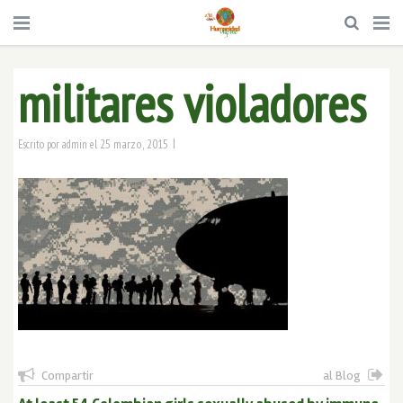
militares violadores
|
25 marzo, 2015
Escrito por
admin
el
Compartir
al Blog