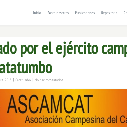
Inicio
Sobre nosotros
Publicaciones
Repositorio
Co
ado por el ejército cam
Catatumbo
|
|
re, 2013
Catatumbo
No hay comentarios