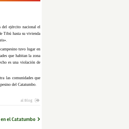
del ejército nacional el
de Tibú hasta su vivienda
eis».
e campesino tuvo lugar en
dades que habitan la zona
echo es una violación de
ntra las comunidades que
mpesino del Catatumbo.
al Blog
o en el Catatumbo