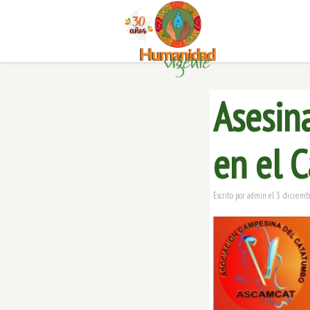
Asesin
en el 
3 diciemb
Escrito por
admin
el